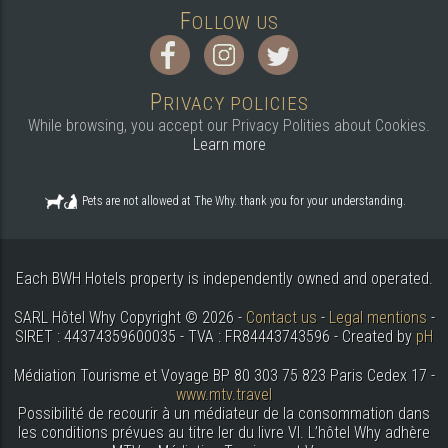
F
OLLOW US
P
RIVACY POLICIES
While browsing, you accept our Privacy Polities about Cookies.
Learn more
Pets are not allowed at The Why. thank you for your understanding.
Each BWH Hotels property is independently owned and operated.
SARL Hôtel Why Copyright © 2026 -
Contact us
-
Legal mentions
-
SIRET : 44374359600035 - TVA : FR84443743596 - Created by
pH
Médiation Tourisme et Voyage BP 80 303 75 823 Paris Cedex 17 -
www.mtv.travel
Possibilité de recourir à un médiateur de la consommation dans
les conditions prévues au titre Ier du livre VI. L’hôtel Why adhère